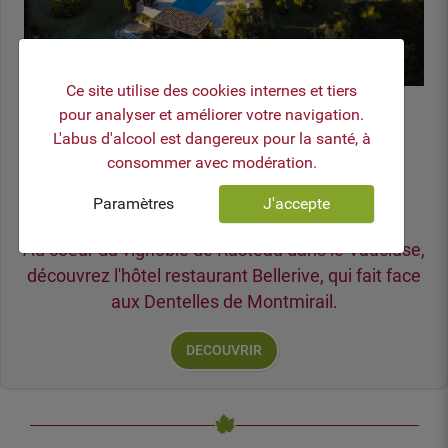
MOD_JBCOOKIES_LANG_HEADER_DEFAULT
Ce site utilise des cookies internes et tiers
Restaurant Bellerive
pour analyser et améliorer votre navigation.
L'abus d'alcool est dangereux pour la santé, à
420 chemin de la Motte
consommer avec modération.
84110 RASTEAU
Paramètres
J'accepte
Tél : 04 90 46 14 96
Au coeur du vignoble de Rasteau dans le Vaucluse,
découvrez l'hôtel restaurant Bellerive, qui fait face
aux Dentelles de Montmirail.
DECOUVRIR