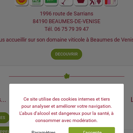
1996 route de Sarrians
84190 BEAUMES-DE-VENISE
Tél. 06 75 79 39 47
ous accueillir sur son domaine viticole à Beaumes de Veni
DECOUVRIR
MOD_JBCOOKIES_LANG_HEADER_DEFAULT
...
Ce site utilise des cookies internes et tiers
pour analyser et améliorer votre navigation.
L'abus d'alcool est dangereux pour la santé, à
LES
DOMAINES VITICOLES
consommer avec modération.
APPELLATIONS
RECHERCHE
Paramètres
J'accepte