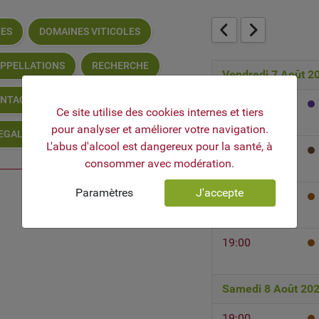
LES
DOMAINES VITICOLES
APPELLATIONS
RECHERCHE
Vendredi 7 Août 2
NTACTER LIEUX DIVINS
18:30
MOD_JBCOOKIES_LANG_HEADER_DEFAULT
Ce site utilise des cookies internes et tiers
pour analyser et améliorer votre navigation.
LEGALES
L'abus d'alcool est dangereux pour la santé, à
19:00
consommer avec modération.
Paramètres
J'accepte
19:00
19:00
Samedi 8 Août 20
19:00